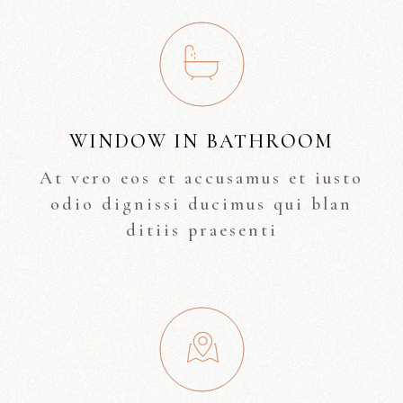
WINDOW IN BATHROOM
At vero eos et accusamus et iusto
odio dignissi ducimus qui blan
ditiis praesenti