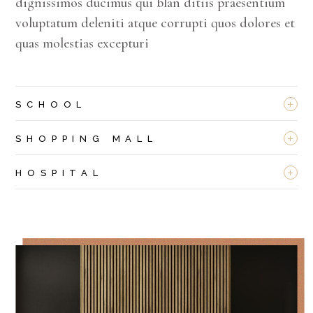
dignissimos ducimus qui blan ditiis praesentium
voluptatum deleniti atque corrupti quos dolores et
quas molestias excepturi
+
SCHOOL
+
SHOPPING MALL
+
HOSPITAL