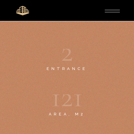
2
ENTRANCE
1
2
1
AREA, M2