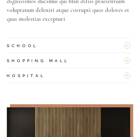
dignissimos ducimus qui blan ditiis praesentium
voluptatum deleniti atque corrupti quos dolores et
quas molestias excepturi
+
SCHOOL
+
SHOPPING MALL
+
HOSPITAL