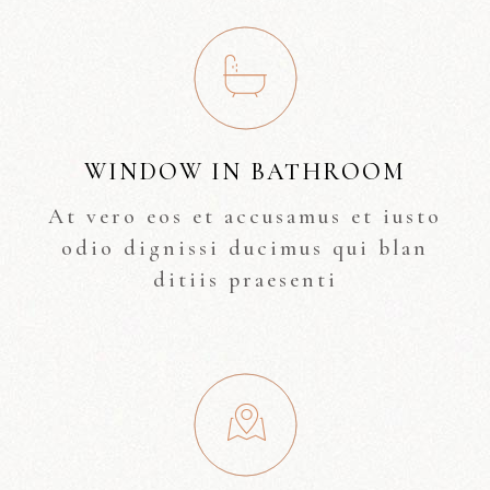
WINDOW IN BATHROOM
At vero eos et accusamus et iusto
odio dignissi ducimus qui blan
ditiis praesenti