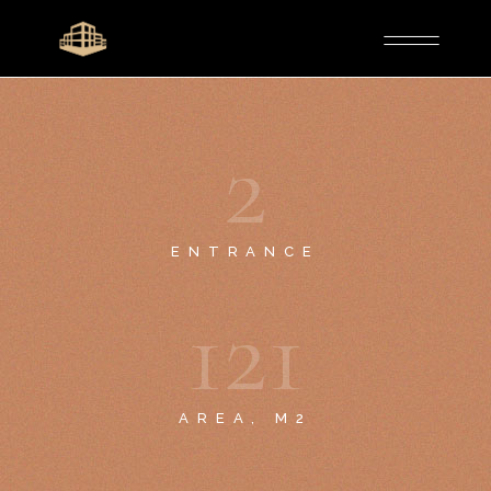
2
ENTRANCE
1
2
1
AREA, M2